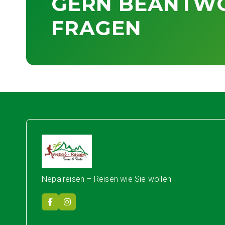
GERN BEANTWO
FRAGEN
Nepal Reisen
Nepalreisen – Reisen wie Sie wollen