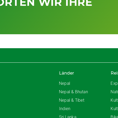
RTEN WIR IHRE
Länder
Rei
Nepal
Exp
Nepal & Bhutan
Nat
Nepal & Tibet
Kul
Indien
Kul
Sri Lanka
Bik