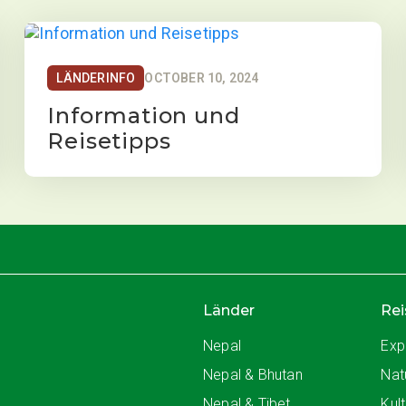
LÄNDERINFO
OCTOBER 10, 2024
Information und
Reisetipps
Länder
Rei
Nepal
Exp
Nepal & Bhutan
Nat
Nepal & Tibet
Kul