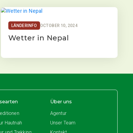
LÄNDERINFO
OCTOBER 10, 2024
Wetter in Nepal
searten
Über uns
editionen
Agentur
ur Hautnah
Unser Team
tur und Trekking
Kontakt