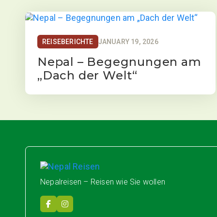
REISEBERICHTE
JANUARY 19, 2026
Nepal – Begegnungen am
„Dach der Welt“
Nepal Reisen
Nepalreisen – Reisen wie Sie wollen