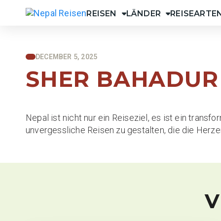
Skip
REISEN
LÄNDER
REISEARTE
to
Nepal Reisen
content
DECEMBER 5, 2025
SHER BAHADUR
Nepal ist nicht nur ein Reiseziel, es ist ein tran
unvergessliche Reisen zu gestalten, die die Herz
V