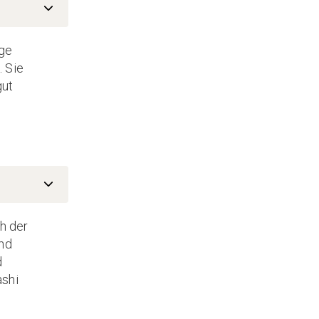
nge
. Sie
gut
h der
und
d
ashi