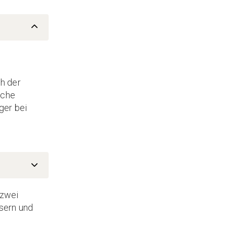
h der
sche
ger bei
 zwei
usern und