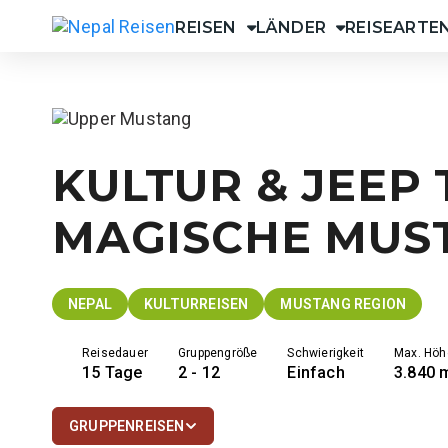
Skip
REISEN
LÄNDER
REISEARTE
to
Nepal Reisen
content
KULTUR & JEEP
MAGISCHE MUS
NEPAL
KULTURREISEN
MUSTANG REGION
Reisedauer
Gruppengröße
Schwierigkeit
Max. Höh
15 Tage
2 - 12
Einfach
3.840 
GRUPPENREISEN