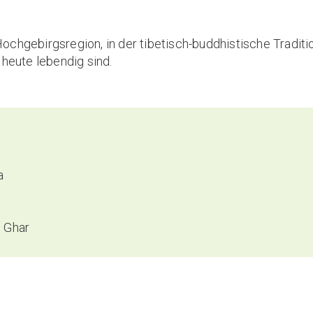
hgebirgsregion, in der tibetisch-buddhistische Traditio
s heute lebendig sind.
a
n Ghar