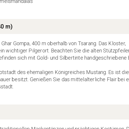
immelsmandalas
40 m)
e Ghar Gompa, 400 m oberhalb von Tsarang. Das Kloster,
ein wichtiger Pilgerort. Beachten Sie die alten Stützpfeile
efinden sich mit Gold- und Silbertinte handgeschriebene
ptstadt des ehemaligen Königreiches Mustang. Es ist die
uer besitzt. Genießen Sie das mittelalterliche Flair bei 
stadt.
it traditionellen Maskentänzen und prächtigen Kostümen. 