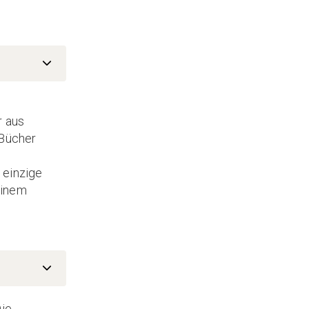
r aus
 Bücher
 einzige
einem
Die