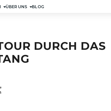
N
ÜBER UNS
BLOG
 TOUR DURCH DAS
TANG
e
m