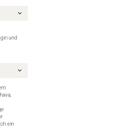
giri und
ern
hava,
ge
er
ich ein