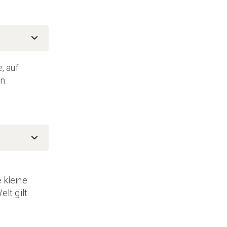
, auf
n.
n
 kleine
lt gilt.