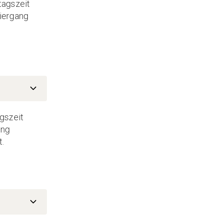
tagszeit
iergang
gszeit
ung
.