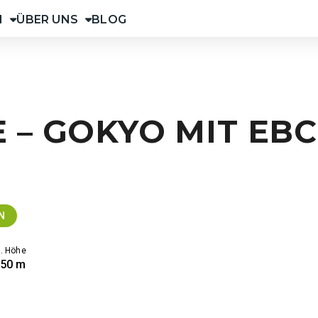
N
ÜBER UNS
BLOG
 – GOKYO MIT EBC
N
. Höhe
650 m