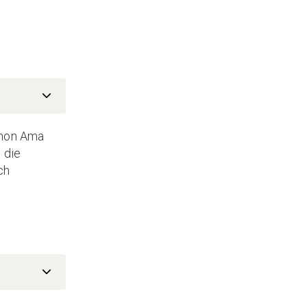
chon Ama
 die
ch