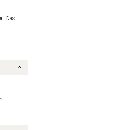
en. Das
l.