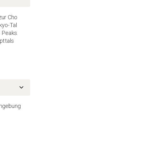
zur Cho
kyo-Tal
e Peaks.
pttals
 Umgebung