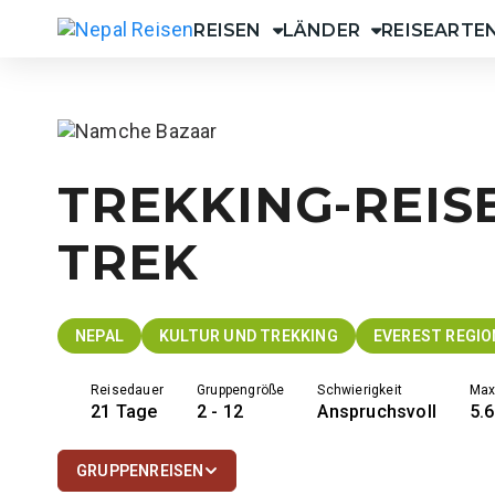
Skip
REISEN
LÄNDER
REISEARTE
to
Nepal Reisen
content
TREKKING-REISE
TREK
NEPAL
KULTUR UND TREKKING
EVEREST REGIO
Reisedauer
Gruppengröße
Schwierigkeit
Max
21 Tage
2 - 12
Anspruchsvoll
5.
GRUPPENREISEN