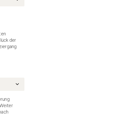
ten
lück der
ziergang
erung
 Weiter
 nach