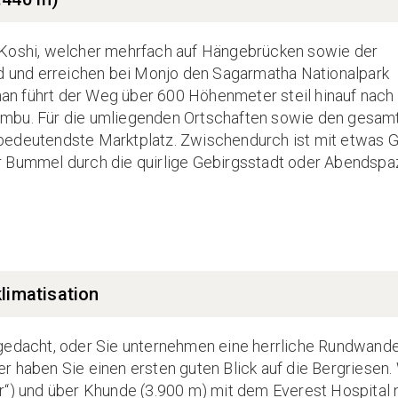
 Koshi, welcher mehrfach auf Hängebrücken sowie der
rd und erreichen bei Monjo den Sagarmatha Nationalpark
n führt der Weg über 600 Höhenmeter steil hinauf nach
umbu. Für die umliegenden Ortschaften sowie den gesam
bedeutendste Marktplatz. Zwischendurch ist mit etwas G
r Bummel durch die quirlige Gebirgsstadt oder Abendspa
limatisation
ngedacht, oder Sie unternehmen eine herrliche Rundwand
r haben Sie einen ersten guten Blick auf die Bergriesen.
r“) und über Khunde (3.900 m) mit dem Everest Hospital