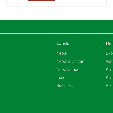
Länder
Rei
Nepal
Exp
Nepal & Bhutan
Nat
Nepal & Tibet
Kul
Indien
Kul
Sri Lanka
Bik