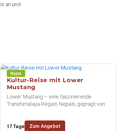
ns an und
Nepal
Kultur-Reise mit Lower
Mustang
Lower Mustang – eine faszinierende
Transhimalaya-Region Nepals, geprägt von
tibetisch-buddhistischer Kultur,
spektakulären Landschaften und...
Zum Angebot
17 Tage