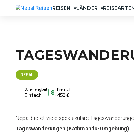
Skip
REISEN
LÄNDER
REISEARTE
to
Nepal Reisen
content
TAGESWANDERU
NEPAL
Schwierigkeit
Preis p.P.
Einfach
450 €
Nepal bietet viele spektakuläre Tageswanderung
Tageswanderungen (Kathmandu-Umgebung)